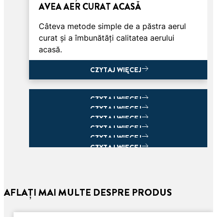
AVEA AER CURAT ACASĂ
Câteva metode simple de a păstra aerul
curat și a îmbunătăți calitatea aerului
acasă.
CZYTAJ WIĘCEJ
CZYTAJ WIĘCEJ
CZYTAJ WIĘCEJ
CZYTAJ WIĘCEJ
CZYTAJ WIĘCEJ
CZYTAJ WIĘCEJ
CZYTAJ WIĘCEJ
CZYTAJ WIĘCEJ
AFLAȚI MAI MULTE DESPRE PRODUS