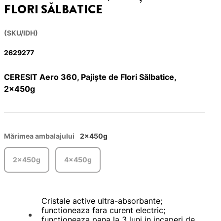
FLORI SĂLBATICE
(SKU/IDH)
2629277
CERESIT Aero 360, Pajiște de Flori Sălbatice,
2x450g
Mărimea ambalajului
2x450g
2x450g
4x450g
Cristale active ultra-absorbante;
functioneaza fara curent electric;
functioneaza pana la 3 luni in incaperi de