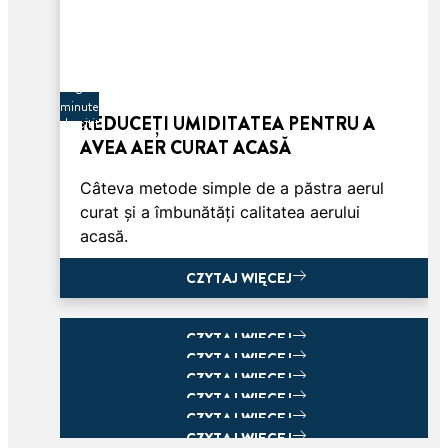
3
minute
REDUCEȚI UMIDITATEA PENTRU A
de citit
AVEA AER CURAT ACASĂ
Câteva metode simple de a păstra aerul
curat și a îmbunătăți calitatea aerului
acasă.
CZYTAJ WIĘCEJ
CZYTAJ WIĘCEJ
CZYTAJ WIĘCEJ
CZYTAJ WIĘCEJ
CZYTAJ WIĘCEJ
CZYTAJ WIĘCEJ
CZYTAJ WIĘCEJ