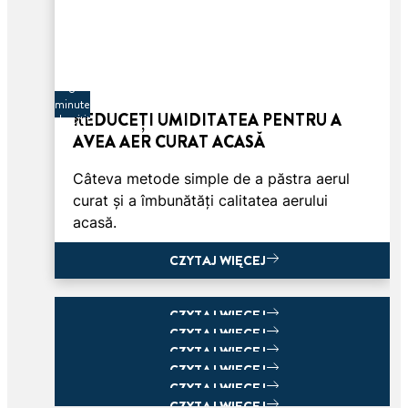
3
minute
REDUCEȚI UMIDITATEA PENTRU A
de citit
AVEA AER CURAT ACASĂ
Câteva metode simple de a păstra aerul
curat și a îmbunătăți calitatea aerului
acasă.
CZYTAJ WIĘCEJ
CZYTAJ WIĘCEJ
CZYTAJ WIĘCEJ
CZYTAJ WIĘCEJ
CZYTAJ WIĘCEJ
CZYTAJ WIĘCEJ
CZYTAJ WIĘCEJ